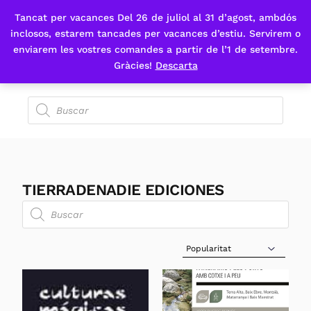
Tancat per vacances Del 26 de juliol al 31 d’agost, ambdós
Fes-te'n sòcia
inclosos, estarem tancades per vacances d’estiu. Servirem o
enviarem les vostres comandes a partir de l’1 de setembre.
Gràcies!
Descarta
TIERRADENADIE EDICIONES
Sort Products