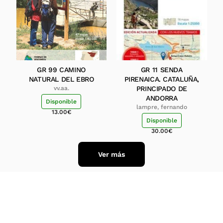
GR 99 CAMINO
GR 11 SENDA
NATURAL DEL EBRO
PIRENAICA. CATALUÑA,
vv.aa.
PRINCIPADO DE
ANDORRA
Disponible
lampre, fernando
13.00
€
Disponible
30.00
€
Ver más