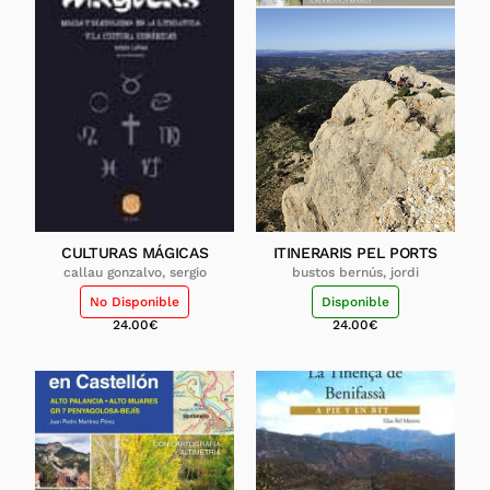
CULTURAS MÁGICAS
ITINERARIS PEL PORTS
callau gonzalvo, sergio
bustos bernús, jordi
No Disponible
Disponible
24.00
€
24.00
€