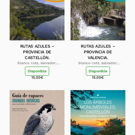
RUTAS AZULES –
RUTAS AZULES –
PROVINCIA DE
PROVINCIA DE
CASTELLÓN.
VALENCIA.
blanco cots, salvador;
blanco cots, salvador;
ferrís gil, carlos gabriel
ferrís gil, carlos
Disponible
Disponible
15.00
€
15.00
€