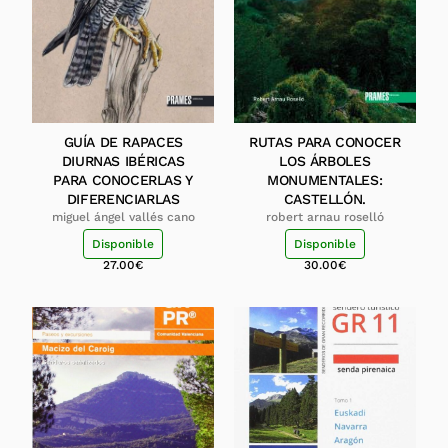
GUÍA DE RAPACES
RUTAS PARA CONOCER
DIURNAS IBÉRICAS
LOS ÁRBOLES
PARA CONOCERLAS Y
MONUMENTALES:
DIFERENCIARLAS
CASTELLÓN.
miguel ángel vallés cano
robert arnau roselló
Disponible
Disponible
27.00
€
30.00
€