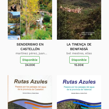
SENDERISMO EN
LA TINENÇA DE
CASTELLÓN
BENIFASSÀ
martínez pérez, juan
bel mestres, elías
pedro
Disponible
Disponible
24.00
€
15.00
€