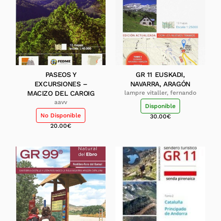
PASEOS Y
GR 11 EUSKADI,
EXCURSIONES –
NAVARRA, ARAGÓN
MACIZO DEL CAROIG
lampre vitaller, fernando
aavv
Disponible
No Disponible
30.00
€
20.00
€