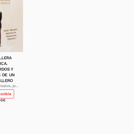
LLERA
ICA.
RDOS Y
S DE UN
ILLERO
nzalvo, josé
uel
ponible
00
€