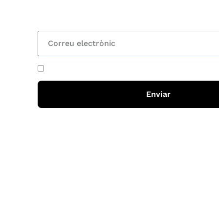
totes les novetats
He acceptat i llegit la
política de privadesa
Enviar
Horari