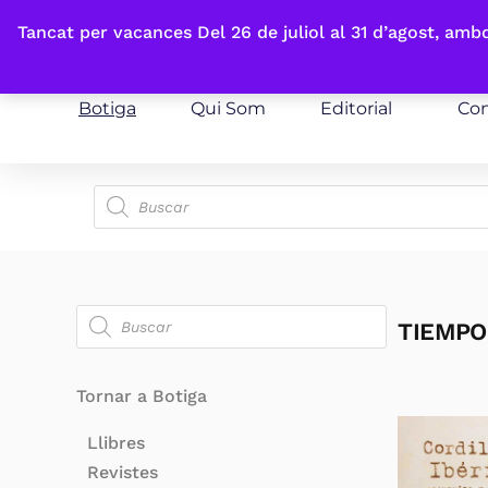
Fes-te'n sòcia
Tancat per vacances Del 26 de juliol al 31 d’agost, am
Botiga
Qui Som
Editorial
Con
TIEMPO
Tornar a Botiga
Llibres
Revistes