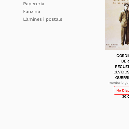
Papereria
Fanzine
Làmines i postals
CORDI
IBÉR
RECUE
OLVIDO
GUERR
montorio go
man
No Dis
30.