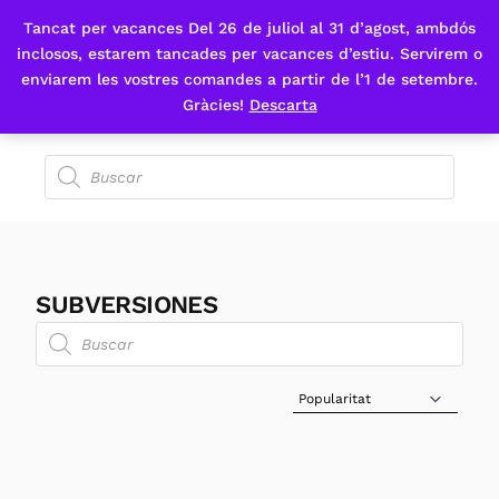
Tancat per vacances Del 26 de juliol al 31 d’agost, ambdós
Fes-te'n sòcia
inclosos, estarem tancades per vacances d’estiu. Servirem o
enviarem les vostres comandes a partir de l’1 de setembre.
Gràcies!
Descarta
SUBVERSIONES
Sort Products