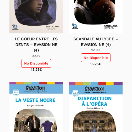
LE COEUR ENTRE LES
SCANDALE AU LYCEE –
DENTS – EVASION NE
EVASION NE (4)
(4)
vv. aa
aa.vv
No Disponible
No Disponible
15.25
€
15.25
€