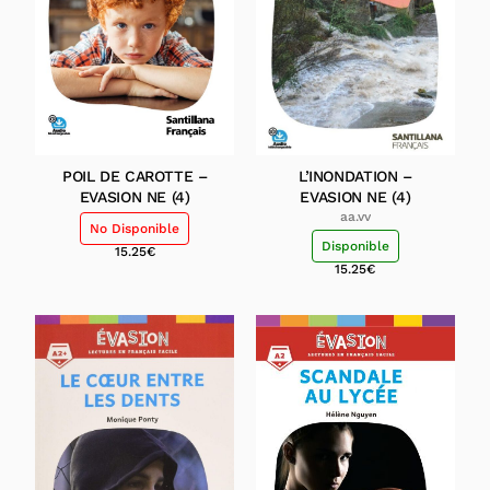
POIL DE CAROTTE –
L’INONDATION –
EVASION NE (4)
EVASION NE (4)
aa.vv
No Disponible
Disponible
15.25
€
15.25
€