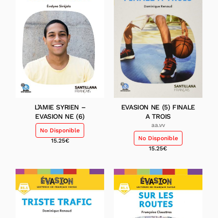
L’AMIE SYRIEN –
EVASION NE (5) FINALE
EVASION NE (6)
A TROIS
aa.vv
No Disponible
No Disponible
15.25
€
15.25
€