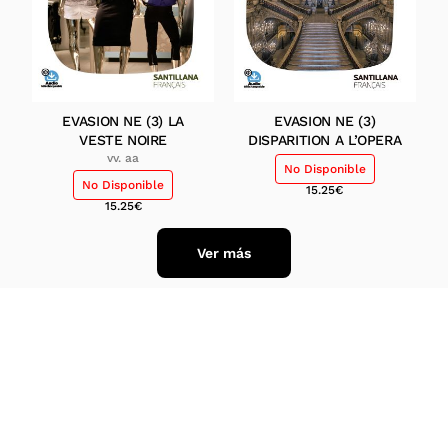
EVASION NE (3) LA
EVASION NE (3)
VESTE NOIRE
DISPARITION A L’OPERA
vv. aa
No Disponible
No Disponible
15.25
€
15.25
€
Ver más