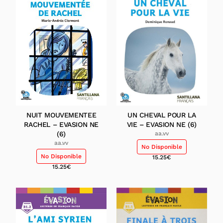
NUIT MOUVEMENTEE
UN CHEVAL POUR LA
RACHEL – EVASION NE
VIE – EVASION NE (6)
(6)
aa.vv
aa.vv
No Disponible
No Disponible
15.25
€
15.25
€