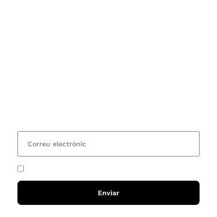
Subscriu-te
Vols estar al corrent dels actes i cursos que
organitzem i rebre les nostres recomanacions de
lectures? Subscriu-te al nostre butlletí i rebràs cada
15 dies una actualització amb totes les novetats
He acceptat i llegit la
política de privadesa
Enviar