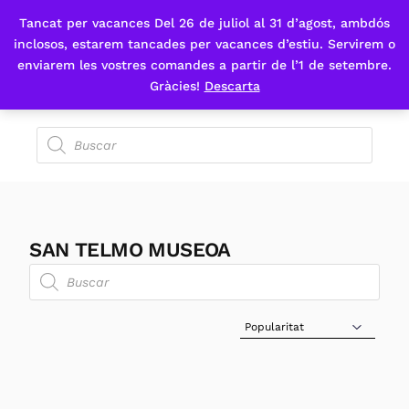
Tancat per vacances Del 26 de juliol al 31 d’agost, ambdós
Fes-te'n sòcia
inclosos, estarem tancades per vacances d’estiu. Servirem o
enviarem les vostres comandes a partir de l’1 de setembre.
Gràcies!
Descarta
SAN TELMO MUSEOA
Sort Products