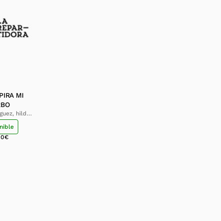
PIRA MI
RBO
guez, hilda
inia
nible
00
€