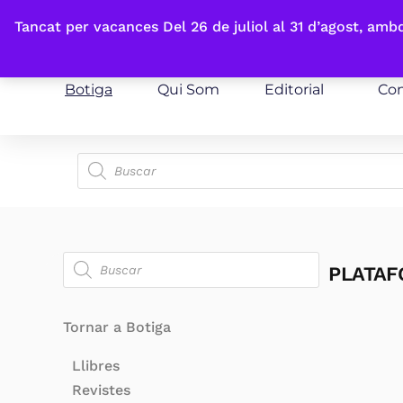
Fes-te'n sòcia
Tancat per vacances Del 26 de juliol al 31 d’agost, am
Botiga
Qui Som
Editorial
Con
PLATA
Tornar a Botiga
Llibres
Revistes