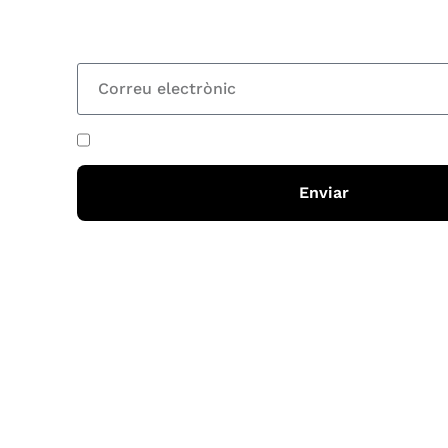
totes les novetats
He acceptat i llegit la
política de privadesa
Enviar
Horari