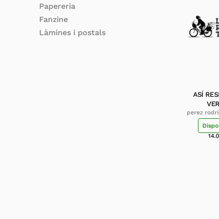
Papereria
Fanzine
Làmines i postals
ASÍ RES
VE
perez rodrí
virg
Dispo
14.