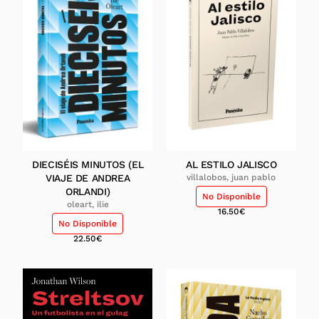
DIECISÉIS MINUTOS (EL
AL ESTILO JALISCO
VIAJE DE ANDREA
villalobos, juan pablo
ORLANDI)
No Disponible
oleart, ilie
16.50
€
No Disponible
22.50
€