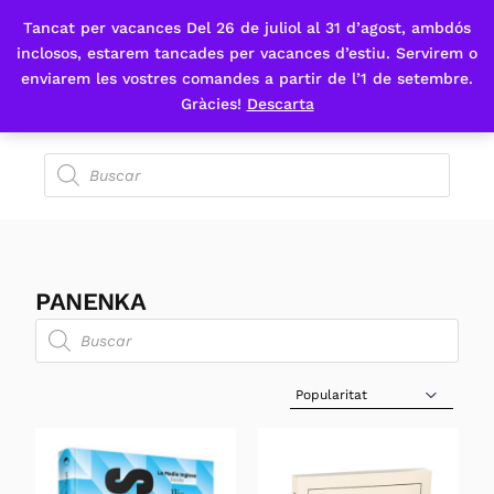
Tancat per vacances Del 26 de juliol al 31 d’agost, ambdós
Fes-te'n sòcia
inclosos, estarem tancades per vacances d’estiu. Servirem o
enviarem les vostres comandes a partir de l’1 de setembre.
Gràcies!
Descarta
PANENKA
Sort Products