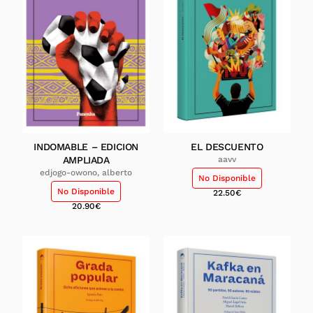
INDOMABLE – EDICION
EL DESCUENTO
AMPLIADA
aavv
edjogo-owono, alberto
No Disponible
No Disponible
22.50
€
20.90
€