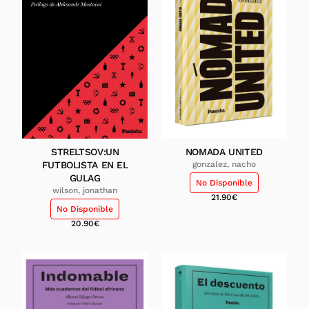
STRELTSOV:UN
NOMADA UNITED
FUTBOLISTA EN EL
gonzalez, nacho
GULAG
No Disponible
wilson, jonathan
21.90
€
No Disponible
20.90
€