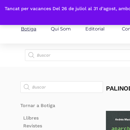
Fes-te'n sòcia
Tancat per vacances Del 26 de juliol al 31 d’agost, am
Botiga
Qui Som
Editorial
Con
PALINO
Tornar a Botiga
Llibres
Revistes