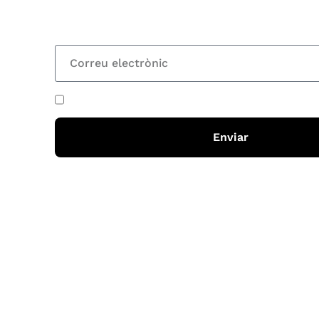
totes les novetats
He acceptat i llegit la
política de privadesa
Enviar
Horari