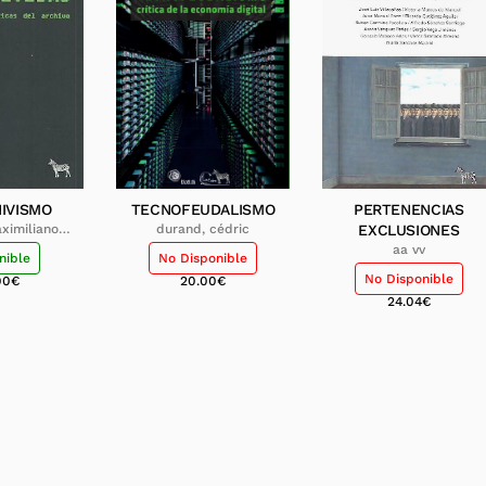
IVISMO
TECNOFEUDALISMO
PERTENENCIAS
ximiliano
durand, cédric
EXCLUSIONES
llo
aa vv
nible
No Disponible
No Disponible
00
€
20.00
€
24.04
€