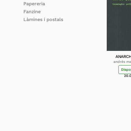
Papereria
Fanzine
Làmines i postals
ANARCH
andrés ma
te
Dispo
20.