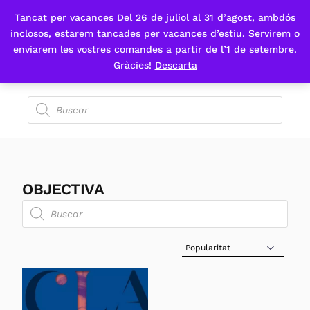
Tancat per vacances Del 26 de juliol al 31 d’agost, ambdós
Fes-te'n sòcia
inclosos, estarem tancades per vacances d’estiu. Servirem o
enviarem les vostres comandes a partir de l’1 de setembre.
Gràcies!
Descarta
OBJECTIVA
Sort Products