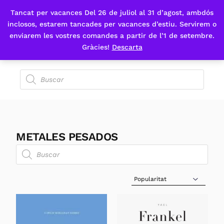
Tancat per vacances Del 26 de juliol al 31 d’agost, ambdós
Fes-te'n sòcia
inclosos, estarem tancades per vacances d’estiu. Servirem o
enviarem les vostres comandes a partir de l’1 de setembre.
Gràcies!
Descarta
METALES PESADOS
Sort Products