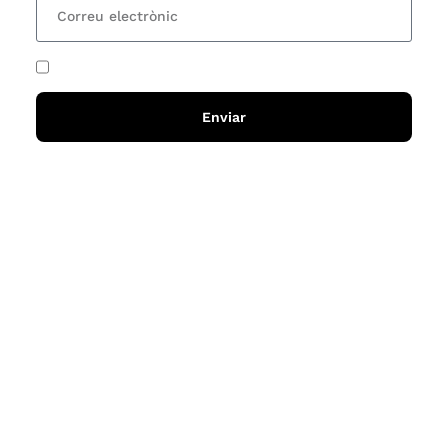
He acceptat i llegit la
política de privadesa
Enviar