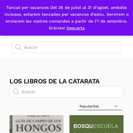
Tancat per vacances Del 26 de juliol al 31 d’agost, ambdós
Fes-te'n sòcia
inclosos, estarem tancades per vacances d’estiu. Servirem o
enviarem les vostres comandes a partir de l’1 de setembre.
Gràcies!
Descarta
LOS LIBROS DE LA CATARATA
Sort Products