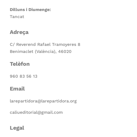
Dilluns i Diumenge:
Tancat
Adreça
C/ Reverend Rafael Tramoyeres 8
Benimaclet (València), 46020
Telèfon
960 83 56 13
Email
larepartidora@larepartidora.org
caliueditorial@gmail.com
Legal