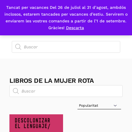
Tancat per vacances Del 26 de juliol al 31 d’agost, ambdós
Fes-te'n sòcia
inclosos, estarem tancades per vacances d’estiu. Servirem o
enviarem les vostres comandes a partir de l’1 de setembre.
Gràcies!
Descarta
LIBROS DE LA MUJER ROTA
Sort Products