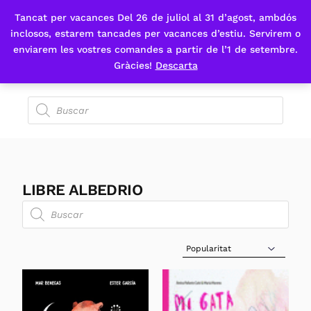
Tancat per vacances Del 26 de juliol al 31 d’agost, ambdós
Fes-te'n sòcia
inclosos, estarem tancades per vacances d’estiu. Servirem o
enviarem les vostres comandes a partir de l’1 de setembre.
Gràcies!
Descarta
LIBRE ALBEDRIO
Sort Products