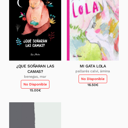
¿QUE SOÑARAN LAS
MI GATA LOLA
CAMAS?
pallarés calvi, ámina
benegas, mar
No Disponible
No Disponible
16.50
€
15.00
€