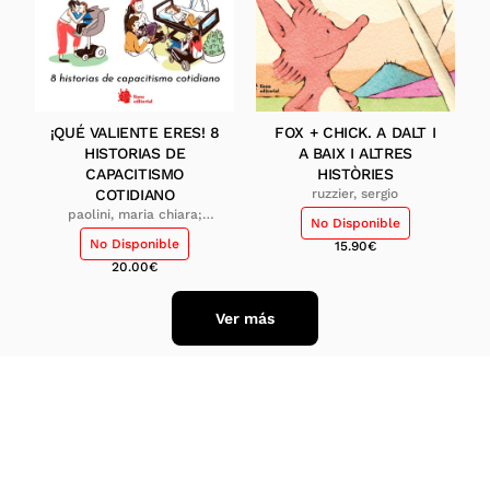
¡QUÉ VALIENTE ERES! 8
FOX + CHICK. A DALT I
HISTORIAS DE
A BAIX I ALTRES
CAPACITISMO
HISTÒRIES
COTIDIANO
ruzzier, sergio
paolini, maria chiara;
No Disponible
paolini, elena
No Disponible
15.90
€
20.00
€
Ver más