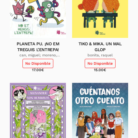
PLANETA PU. ¡NO EM
TIKO & MIKA. UN MAL
TREGUIS L’ENTREPA!
GLOP
can, miguel; moreno,
bonita, raquel
cecilia
No Disponible
No Disponible
17.00
€
15.00
€