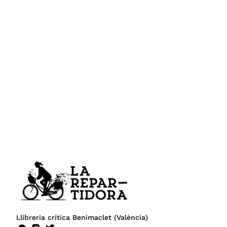
Llibreria crítica Benimaclet (València)