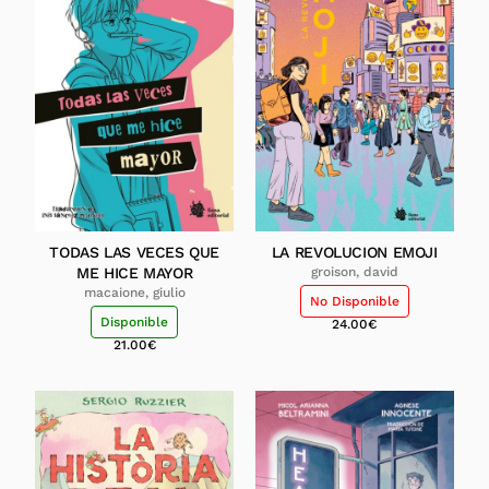
TODAS LAS VECES QUE
LA REVOLUCION EMOJI
ME HICE MAYOR
groison, david
macaione, giulio
No Disponible
Disponible
24.00
€
21.00
€