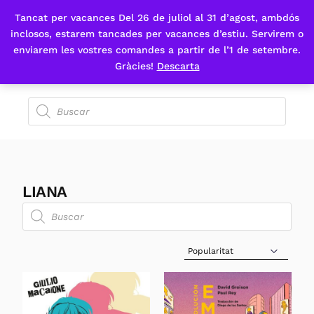
Tancat per vacances Del 26 de juliol al 31 d’agost, ambdós
Fes-te'n sòcia
inclosos, estarem tancades per vacances d’estiu. Servirem o
enviarem les vostres comandes a partir de l’1 de setembre.
Gràcies!
Descarta
LIANA
Sort Products