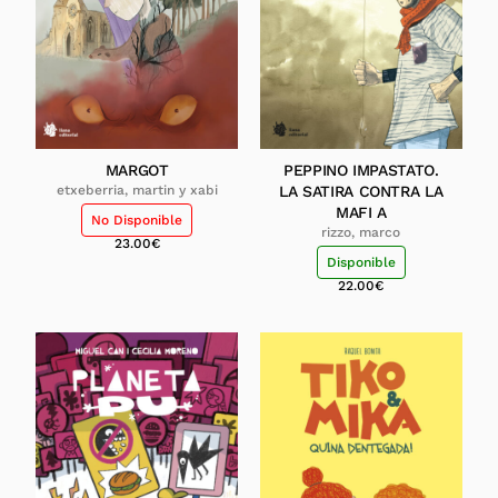
MARGOT
PEPPINO IMPASTATO.
etxeberria, martin y xabi
LA SATIRA CONTRA LA
MAFI A
No Disponible
rizzo, marco
23.00
€
Disponible
22.00
€