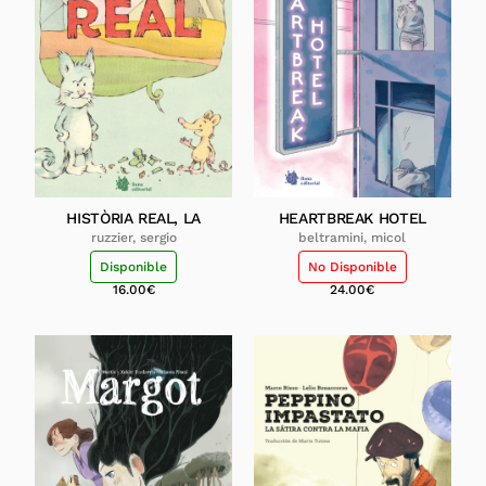
HISTÒRIA REAL, LA
HEARTBREAK HOTEL
ruzzier, sergio
beltramini, micol
Disponible
No Disponible
16.00
€
24.00
€