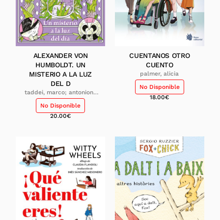
ALEXANDER VON
CUENTANOS OTRO
HUMBOLDT. UN
CUENTO
MISTERIO A LA LUZ
palmer, alicia
DEL D
No Disponible
taddei, marco; antonioni,
18.00
€
eleonora
No Disponible
20.00
€