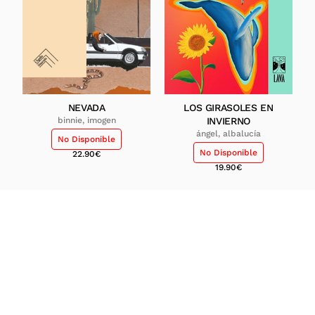
NEVADA
LOS GIRASOLES EN
binnie, imogen
INVIERNO
ángel, albalucía
No Disponible
No Disponible
22.90
€
19.90
€