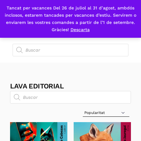
Tancat per vacances Del 26 de juliol al 31 d’agost, ambdós
Fes-te'n sòcia
inclosos, estarem tancades per vacances d’estiu. Servirem o
enviarem les vostres comandes a partir de l’1 de setembre.
Gràcies!
Descarta
LAVA EDITORIAL
Sort Products