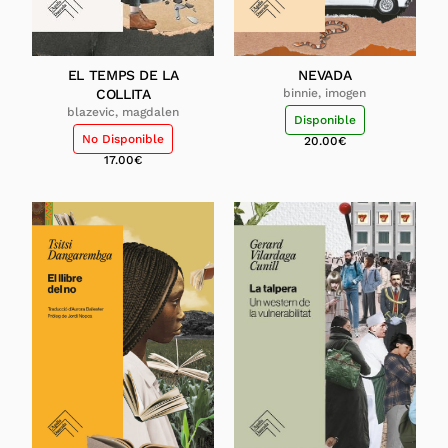
EL TEMPS DE LA
NEVADA
COLLITA
binnie, imogen
blazevic, magdalen
Disponible
No Disponible
20.00
€
17.00
€