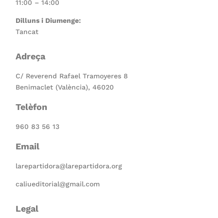
11:00 – 14:00
Dilluns i Diumenge:
Tancat
Adreça
C/ Reverend Rafael Tramoyeres 8
Benimaclet (València), 46020
Telèfon
960 83 56 13
Email
larepartidora@larepartidora.org
caliueditorial@gmail.com
Legal