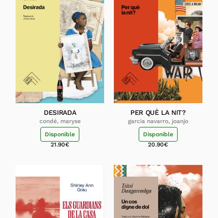
DESIRADA
PER QUÈ LA NIT?
condé, maryse
garcia navarro, joanjo
Disponible
Disponible
21.90
€
20.90
€