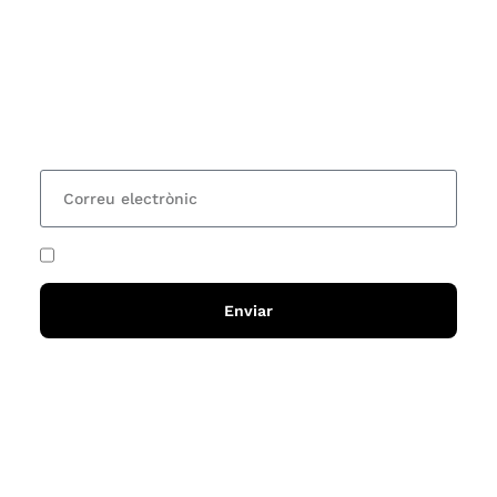
Vols estar al corrent dels actes i cursos que
organitzem i rebre les nostres recomanacions de
lectures? Subscriu-te al nostre butlletí i rebràs cada
15 dies una actualització amb totes les novetats
He acceptat i llegit la
política de privadesa
Enviar