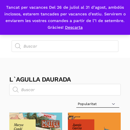
Tancat per vacances Del 26 de juliol al 31 d’agost, ambdós
Fes-te'n sòcia
inclosos, estarem tancades per vacances d’estiu. Servirem o
enviarem les vostres comandes a partir de l’1 de setembre.
Gràcies!
Descarta
L`AGULLA DAURADA
Sort Products