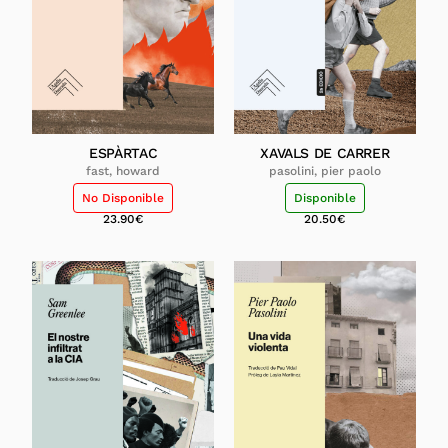
ESPÀRTAC
XAVALS DE CARRER
fast, howard
pasolini, pier paolo
No Disponible
Disponible
23.90
€
20.50
€