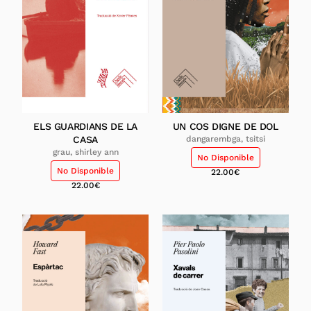
ELS GUARDIANS DE LA
UN COS DIGNE DE DOL
CASA
dangarembga, tsitsi
grau, shirley ann
No Disponible
No Disponible
22.00
€
22.00
€