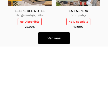
LLIBRE DEL NO, EL
LA TALPERA
dangarembga, tsitsi
cruz, patry
No Disponible
No Disponible
22.00
€
19.00
€
Ver más