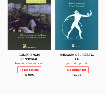
CONSCIENCIA
ARMONÍA DEL GESTO,
SENSORIAL
LA
brooks, charles v. w.
germain, patrik
No Disponible
No Disponible
16.00
€
15.00
€