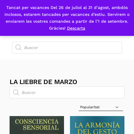
Tancat per vacances Del 26 de juliol al 31 d’agost, ambdós
Fes-te'n sòcia
inclosos, estarem tancades per vacances d’estiu. Servirem o
enviarem les vostres comandes a partir de l’1 de setembre.
Gràcies!
Descarta
LA LIEBRE DE MARZO
Sort Products