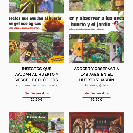
INSECTOS QUE
ACOGER Y OBSERVAR A
AYUDAN AL HUERTO Y
LAS AVES EN EL
VERGEL ECOLÓGICOS
HUERTO Y JARDÍN
quintano sánchez, jesús
leblais, gilles
No Disponible
No Disponible
23.50
€
16.50
€