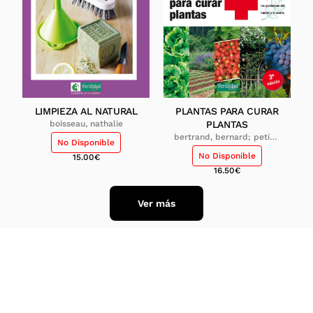
LIMPIEZA AL NATURAL
PLANTAS PARA CURAR
boisseau, nathalie
PLANTAS
bertrand, bernard; petiot,
No Disponible
éric; collaert, jean-pau
No Disponible
15.00
€
16.50
€
Ver más