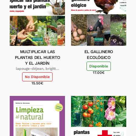
MULTIPLICAR LAS
EL GALLINERO
PLANTAS DEL HUERTO
ECOLÓGICO
Y EL JARDÍN
Disponible
lapouge-déjean, brigitte;
17.00
€
lapouge, serge
No Disponible
15.50
€