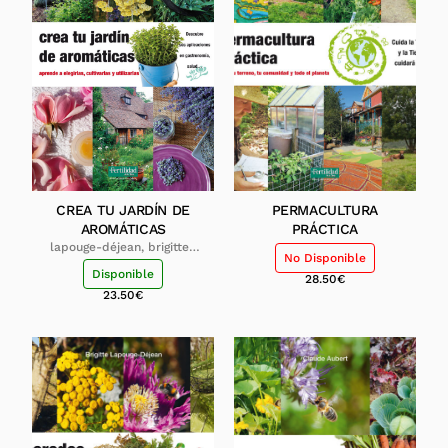
CREA TU JARDÍN DE
PERMACULTURA
AROMÁTICAS
PRÁCTICA
lapouge-déjean, brigitte ;
No Disponible
david-bernadat, nathalie ;
Disponible
hampikian, sylvie
28.50
€
23.50
€