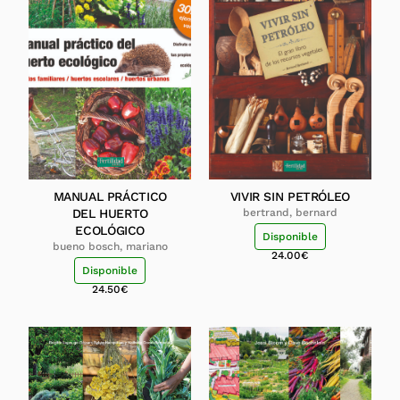
MANUAL PRÁCTICO
VIVIR SIN PETRÓLEO
DEL HUERTO
bertrand, bernard
ECOLÓGICO
Disponible
bueno bosch, mariano
24.00
€
Disponible
24.50
€