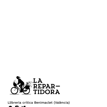
Llibreria crítica Benimaclet (València)