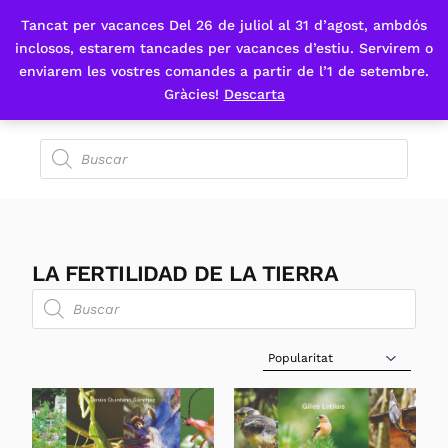
Tancat per vacances Del 26 de juliol al 31 d’agost, ambdós
Fes-te'n sòcia
inclosos, estarem tancades per vacances d’estiu. Servirem o
enviarem les vostres comandes a partir de l’1 de setembre.
Gràcies!
Descarta
LA FERTILIDAD DE LA TIERRA
Sort Products