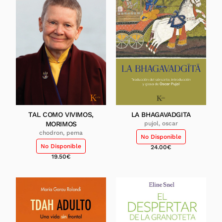
TAL COMO VIVIMOS,
LA BHAGAVADGITA
MORIMOS
pujol, oscar
chodron, pema
No Disponible
No Disponible
24.00
€
19.50
€