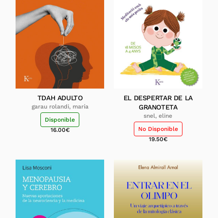
TDAH ADULTO
EL DESPERTAR DE LA
garau rolandi, maría
GRANOTETA
snel, eline
Disponible
No Disponible
16.00
€
19.50
€