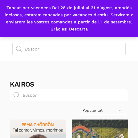
Tancat per vacances Del 26 de juliol al 31 d’agost, ambdós
Fes-te'n sòcia
inclosos, estarem tancades per vacances d’estiu. Servirem o
enviarem les vostres comandes a partir de l’1 de setembre.
Gràcies!
Descarta
KAIROS
Sort Products