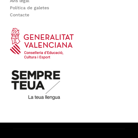
Avís legal
Política de galetes
Contacte