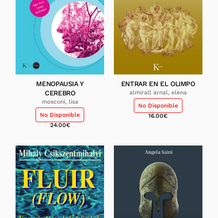
MENOPAUSIA Y
ENTRAR EN EL OLIMPO
CEREBRO
almirall arnal, elena
mosconi, lisa
No Disponible
No Disponible
16.00
€
24.00
€