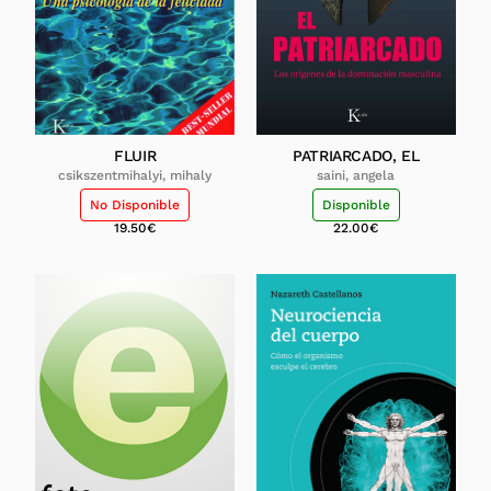
FLUIR
PATRIARCADO, EL
csikszentmihalyi, mihaly
saini, angela
No Disponible
Disponible
19.50
€
22.00
€