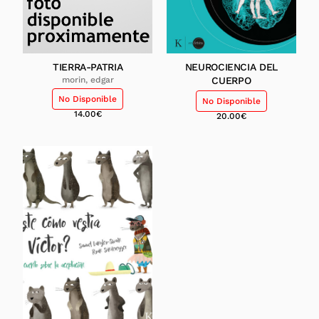
TIERRA-PATRIA
NEUROCIENCIA DEL
morin, edgar
CUERPO
No Disponible
No Disponible
14.00
€
20.00
€