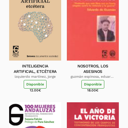
INTELIGENCIA
NOSOTROS, LOS
ARTIFICIAL, ETCÉTERA
ASESINOS
izquierdo martínez, jorge
guzmán espinosa, eduardo
de
Disponible
Disponible
12.00
€
18.00
€