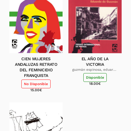
CIEN MUJERES
EL AÑO DE LA
ANDALUZAS RETRATO
VICTORIA
DEL FEMINICIDIO
guzmán espinosa, eduardo
de
FRANQUISTA
Disponible
18.00
€
No Disponible
15.00
€