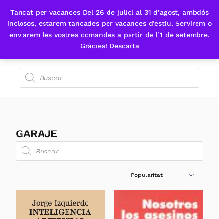
Tancat per vacances Del 26 de juliol al 31 d’agost, ambdós
Fes-te'n sòcia
inclosos, estarem tancades per vacances d’estiu. Servirem o
enviarem les vostres comandes a partir de l’1 de setembre.
Gràcies!
Descarta
GARAJE
Sort Products