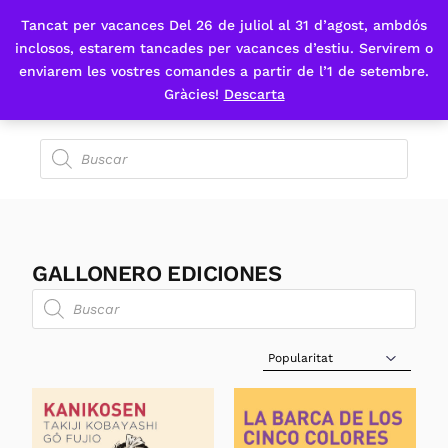
Tancat per vacances Del 26 de juliol al 31 d’agost, ambdós
Fes-te'n sòcia
inclosos, estarem tancades per vacances d’estiu. Servirem o
enviarem les vostres comandes a partir de l’1 de setembre.
Gràcies!
Descarta
GALLONERO EDICIONES
Sort Products