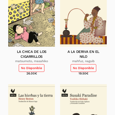
LA CHICA DE LOS
A LA DERIVA EN EL
CIGARRILLOS
NILO
matsumoto, masahiko
mahfuz, naguib
No Disponible
No Disponible
26.00
€
19.50
€