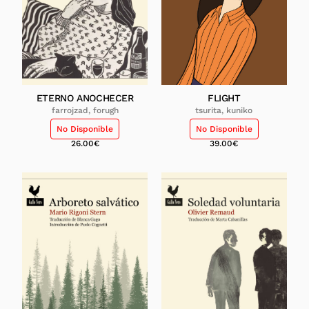
ETERNO ANOCHECER
FLIGHT
farrojzad, forugh
tsurita, kuniko
No Disponible
No Disponible
26.00
€
39.00
€