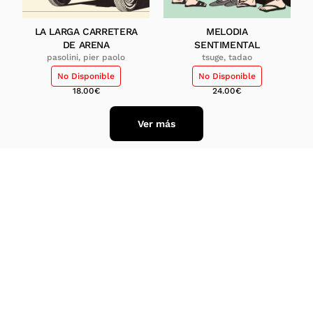
LA LARGA CARRETERA
MELODIA
DE ARENA
SENTIMENTAL
pasolini, pier paolo
tsuge, tadao
No Disponible
No Disponible
18.00
€
24.00
€
Ver más