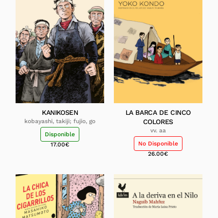
KANIKOSEN
LA BARCA DE CINCO
kobayashi, takiji; fujio, go
COLORES
vv. aa
Disponible
No Disponible
17.00
€
26.00
€