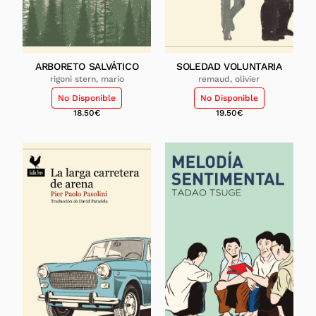
ARBORETO SALVÁTICO
SOLEDAD VOLUNTARIA
rigoni stern, mario
remaud, olivier
No Disponible
No Disponible
18.50
€
19.50
€