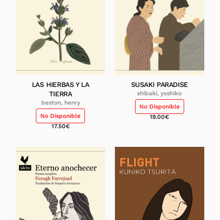
LAS HIERBAS Y LA
SUSAKI PARADISE
TIERRA
shibaki, yoshiko
beston, henry
No Disponible
No Disponible
19.00
€
17.50
€