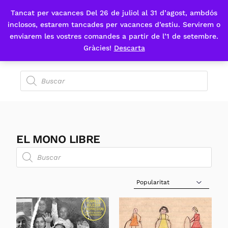
Tancat per vacances Del 26 de juliol al 31 d’agost, ambdós
Fes-te'n sòcia
inclosos, estarem tancades per vacances d’estiu. Servirem o
enviarem les vostres comandes a partir de l’1 de setembre.
Gràcies!
Descarta
EL MONO LIBRE
Sort Products