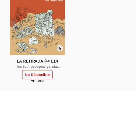
LA RETIRADA (4ª ED)
bartoli, georges; garcia,
laurence; josep bartoli, el
No Disponible
dibujante
20.00
€