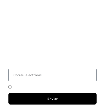
Subscriu-te
Vols estar al corrent dels actes i cursos que
organitzem i rebre les nostres recomanacions de
lectures? Subscriu-te al nostre butlletí i rebràs cada
15 dies una actualització amb totes les novetats
He acceptat i llegit la
política de privadesa
Enviar