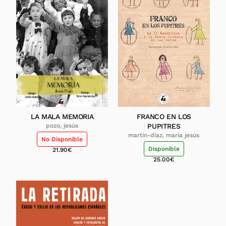
LA MALA MEMORIA
FRANCO EN LOS
pozo, jesús
PUPITRES
martín-díaz, maría jesús
No Disponible
Disponible
21.90
€
25.00
€