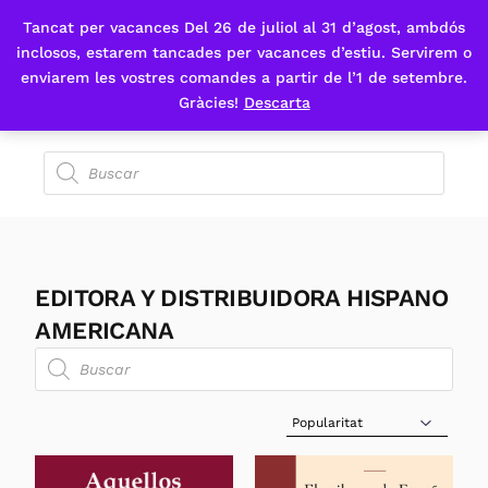
Tancat per vacances Del 26 de juliol al 31 d’agost, ambdós
Fes-te'n sòcia
inclosos, estarem tancades per vacances d’estiu. Servirem o
enviarem les vostres comandes a partir de l’1 de setembre.
Gràcies!
Descarta
EDITORA Y DISTRIBUIDORA HISPANO
AMERICANA
Sort Products