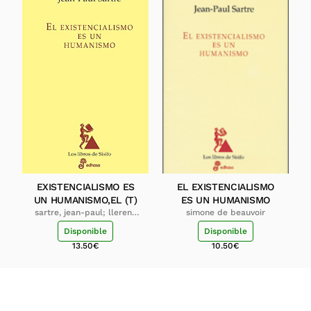
EXISTENCIALISMO ES
EL EXISTENCIALISMO
UN HUMANISMO,EL (T)
ES UN HUMANISMO
sartre, jean-paul; llerena
simone de beauvoir
del castillo, mari carmen;
Disponible
Disponible
sartre, arlette elkaïm
13.50
€
10.50
€