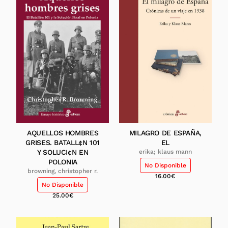
AQUELLOS HOMBRES
MILAGRO DE ESPAÑA,
GRISES. BATALL¢N 101
EL
Y SOLUCI¢N EN
erika; klaus mann
POLONIA
No Disponible
browning, christopher r.
16.00
€
No Disponible
25.00
€