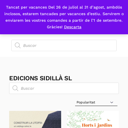
Tancat per vacances Del 26 de juliol al 31 d’agost, ambdós
Fes-te'n sòcia
inclosos, estarem tancades per vacances d’estiu. Servirem o
enviarem les vostres comandes a partir de l’1 de setembre.
Gràcies!
Descarta
EDICIONS SIDILLÀ SL
Sort Products