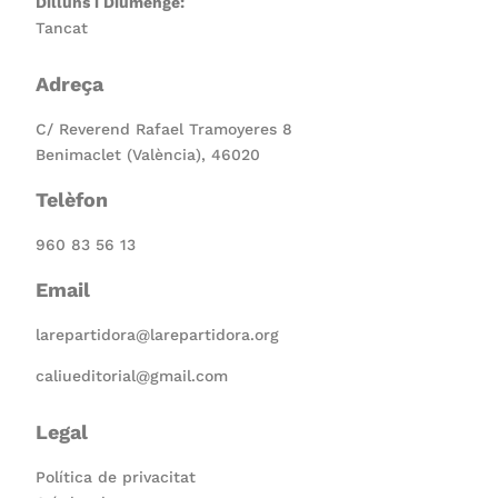
Dilluns i Diumenge:
Tancat
Adreça
C/ Reverend Rafael Tramoyeres 8
Benimaclet (València), 46020
Telèfon
960 83 56 13
Email
larepartidora@larepartidora.org
caliueditorial@gmail.com
Legal
Política de privacitat