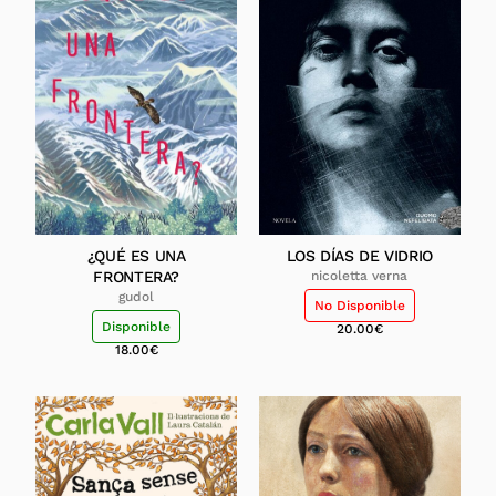
¿QUÉ ES UNA
LOS DÍAS DE VIDRIO
FRONTERA?
nicoletta verna
gudol
No Disponible
Disponible
20.00
€
18.00
€