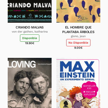
CRIANDO MALVAS
EL HOMBRE QUE
von der gathen, katharina
PLANTABA ÁRBOLES
giono, jean
Disponible
No Disponible
19.90
€
9.00
€