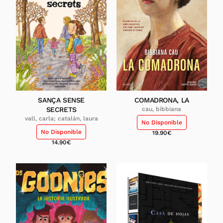
SANÇA SENSE
COMADRONA, LA
SECRETS
cau, bibbiana
vall, carla; catalán, laura
No Disponible
No Disponible
19.90
€
14.90
€