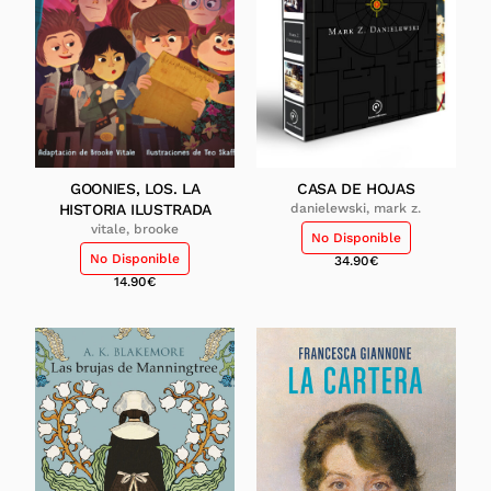
GOONIES, LOS. LA
CASA DE HOJAS
HISTORIA ILUSTRADA
danielewski, mark z.
vitale, brooke
No Disponible
No Disponible
34.90
€
14.90
€