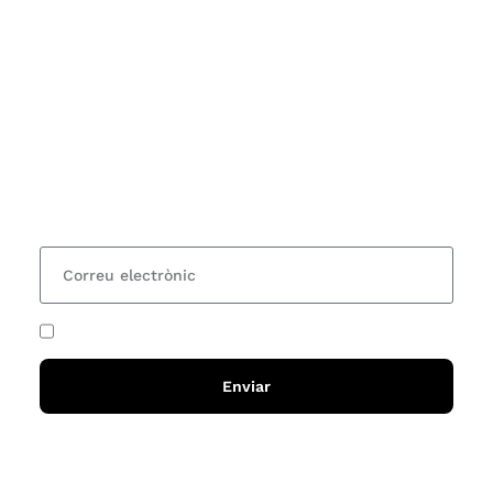
Subscriu-te
Vols estar al corrent dels actes i cursos que
organitzem i rebre les nostres recomanacions de
lectures? Subscriu-te al nostre butlletí i rebràs cada
15 dies una actualització amb totes les novetats
He acceptat i llegit la
política de privadesa
Enviar