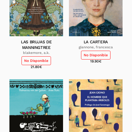
LAS BRUJAS DE
LA CARTERA
MANNINGTREE
giannone, francesca
blakemore, a.k.
No Disponible
No Disponible
19.90
€
21.80
€