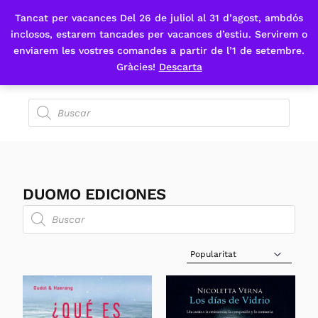
Tancat per vacances Del 26 de juliol al 31 d’agost, ambdós
Fes-te'n sòcia
inclosos, estarem tancades per vacances d’estiu. Servirem o
enviarem les vostres comandes a partir de l’1 de setembre.
Gràcies!
Descarta
DUOMO EDICIONES
Sort Products