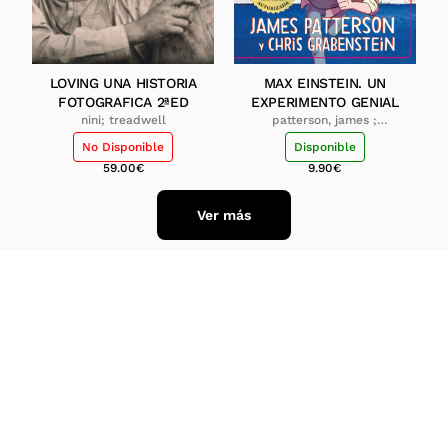
LOVING UNA HISTORIA
MAX EINSTEIN. UN
FOTOGRAFICA 2ªED
EXPERIMENTO GENIAL
nini; treadwell
patterson, james ;
grabenstein, chris
No Disponible
Disponible
59.00
€
9.90
€
Ver más