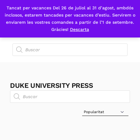
Tancat per vacances Del 26 de juliol al 31 d’agost, ambdós
Fes-te'n sòcia
inclosos, estarem tancades per vacances d’estiu. Servirem o
enviarem les vostres comandes a partir de l’1 de setembre.
Gràcies!
Descarta
DUKE UNIVERSITY PRESS
Sort Products