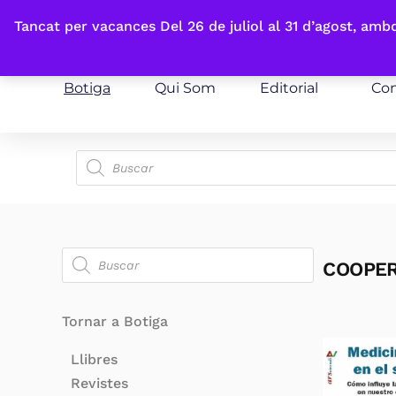
Fes-te'n sòcia
Tancat per vacances Del 26 de juliol al 31 d’agost, am
Botiga
Qui Som
Editorial
Con
COOPER
Tornar a Botiga
Llibres
Revistes