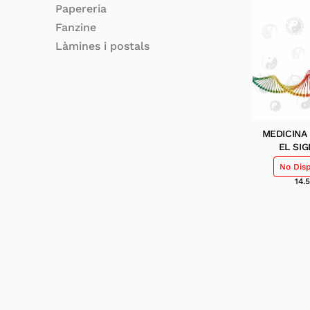
Papereria
Fanzine
Làmines i postals
MEDICINA
EL SIG
No Dis
14.