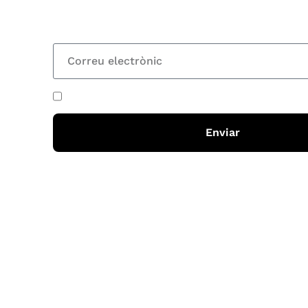
totes les novetats
He acceptat i llegit la
política de privadesa
Enviar
Horari