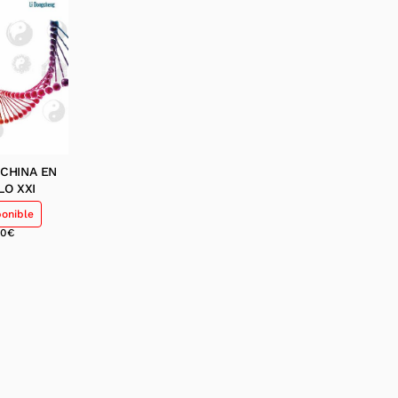
 CHINA EN
LO XXI
ponible
50
€