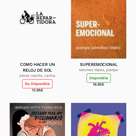
COMO HACER UN
SUPEREMOCIONAL
RELOJ DE SOL
sánchez lópez, juanpe
pérez martín, carlos
Disponible
No Disponible
16.95
€
12.95
€