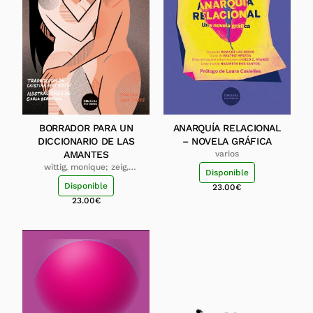
BORRADOR PARA UN
ANARQUÍA RELACIONAL
DICCIONARIO DE LAS
– NOVELA GRÁFICA
AMANTES
varios
wittig, monique; zeig,
Disponible
sande; berrocal, carla;
Disponible
23.00
€
torres, sara
23.00
€