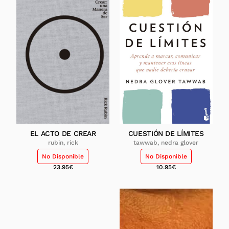
EL ACTO DE CREAR
CUESTIÓN DE LÍMITES
rubin, rick
tawwab, nedra glover
No Disponible
No Disponible
23.95
€
10.95
€