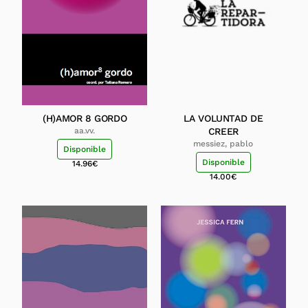
(H)AMOR 8 GORDO
LA VOLUNTAD DE
aa.vv.
CREER
messiez, pablo
Disponible
Disponible
14.96
€
14.00
€