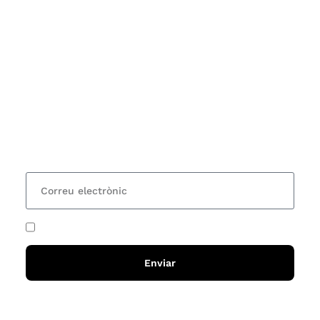
Subscriu-te
Vols estar al corrent dels actes i cursos que
organitzem i rebre les nostres recomanacions de
lectures? Subscriu-te al nostre butlletí i rebràs cada
15 dies una actualització amb totes les novetats
He acceptat i llegit la
política de privadesa
Enviar