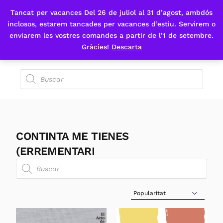
Tancat per vacances Del 26 de juliol al 31 d’agost, ambdós
Fes-te'n sòcia
inclosos, estarem tancades per vacances d’estiu. Servirem o
enviarem les vostres comandes a partir de l’1 de setembre.
Gràcies!
Descarta
CONTINTA ME TIENES
(ERREMENTARI
Sort Products