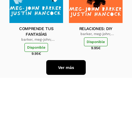
COMPRENDE TUS
RELACIONES: DIY
FANTASÍAS
barker, meg-john;
hancock, justin
barker, meg-john;
Disponible
hancock, justin
Disponible
9.95
€
9.95
€
Ver más