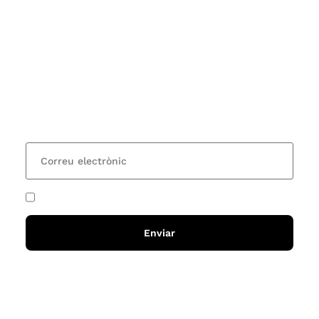
Subscriu-te
Vols estar al corrent dels actes i cursos que
organitzem i rebre les nostres recomanacions de
lectures? Subscriu-te al nostre butlletí i rebràs cada
15 dies una actualització amb totes les novetats
He acceptat i llegit la
política de privadesa
Enviar