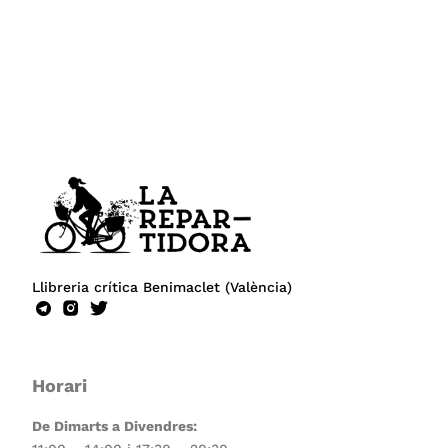
Llibreria crítica Benimaclet (València)
Horari
De Dimarts a Divendres: