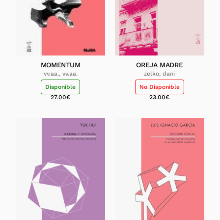
MOMENTUM
OREJA MADRE
vv.aa., vv.aa.
zelko, dani
Disponible
No Disponible
27.00
€
23.00
€