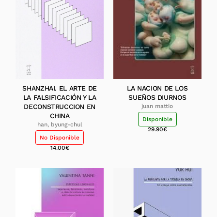
SHANZHAI. EL ARTE DE
LA NACION DE LOS
LA FALSIFICACIÓN Y LA
SUEÑOS DIURNOS
DECONSTRUCCION EN
juan mattio
CHINA
Disponible
han, byung-chul
29.90
€
No Disponible
14.00
€