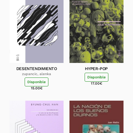
DESENTENDIMIENTO
HYPER-POP
zupancic, alenka
Disponible
Disponible
17.00
€
15.00
€