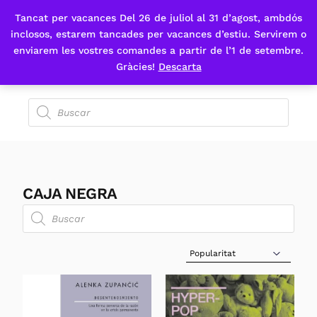
Tancat per vacances Del 26 de juliol al 31 d’agost, ambdós
Fes-te'n sòcia
inclosos, estarem tancades per vacances d’estiu. Servirem o
enviarem les vostres comandes a partir de l’1 de setembre.
Gràcies!
Descarta
CAJA NEGRA
Sort Products