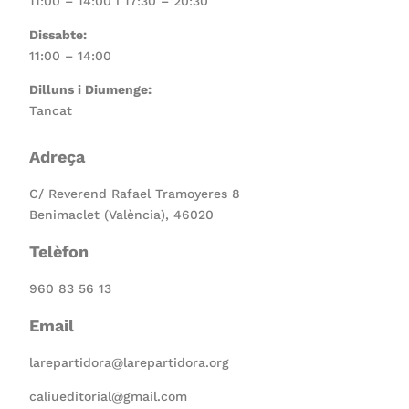
11:00 – 14:00 i 17:30 – 20:30
Dissabte:
11:00 – 14:00
Dilluns i Diumenge:
Tancat
Adreça
C/ Reverend Rafael Tramoyeres 8
Benimaclet (València), 46020
Telèfon
960 83 56 13
Email
larepartidora@larepartidora.org
caliueditorial@gmail.com