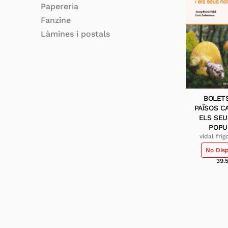
Papereria
Fanzine
Làmines i postals
BOLET
PAÏSOS C
ELS SE
POPU
vidal frig
maria; ba
No Dis
sagarra
39.