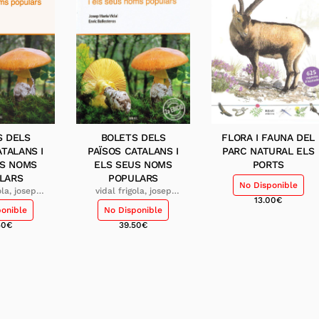
S DELS
BOLETS DELS
FLORA I FAUNA DEL
ATALANS I
PAÏSOS CATALANS I
PARC NATURAL ELS
US NOMS
ELS SEUS NOMS
PORTS
LARS
POPULARS
No Disponible
ola, josep
vidal frigola, josep
13.00
€
llesteros
maria; ballesteros
ponible
No Disponible
, enric
sagarra, enric
50
€
39.50
€