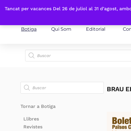
Fes-te'n sòcia
Tancat per vacances Del 26 de juliol al 31 d’agost, am
Botiga
Qui Som
Editorial
Con
BRAU E
Tornar a Botiga
Llibres
Revistes