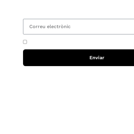
totes les novetats
He acceptat i llegit la
política de privadesa
Enviar
Horari