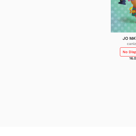
JO MA
cani
No Dis
16.