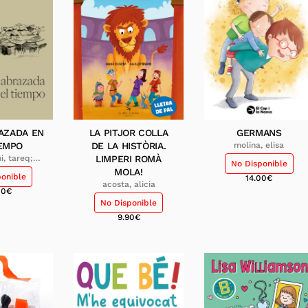
AZADA EN
LA PITJOR COLLA
GERMANS
IEMPO
DE LA HISTÒRIA.
molina, elisa
i, tareq;
LIMPERI ROMÀ
No Disponible
, yara
MOLA!
ponible
14.00
€
acosta, alicia
00
€
No Disponible
9.90
€