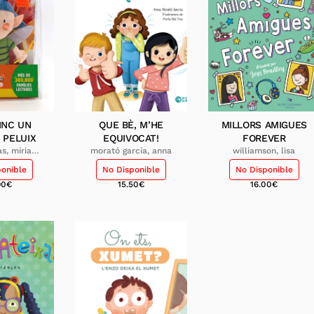
INC UN
QUE BÈ, M’HE
MILLORS AMIGUES
 PELUIX
EQUIVOCAT!
FOREVER
as, míriam;
morató garcía, anna
williamson, lisa
hez, joan
ponible
No Disponible
No Disponible
90
€
15.50
€
16.00
€