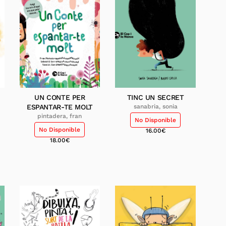
UN CONTE PER
TINC UN SECRET
ESPANTAR-TE MOLT
sanabria, sonia
pintadera, fran
No Disponible
No Disponible
16.00
€
18.00
€