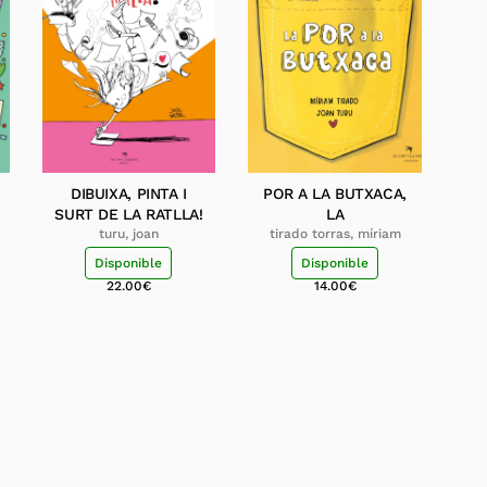
DIBUIXA, PINTA I
POR A LA BUTXACA,
SURT DE LA RATLLA!
LA
turu, joan
tirado torras, míriam
Disponible
Disponible
22.00
€
14.00
€