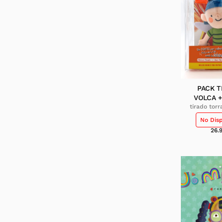
PACK T
VOLCA +
tirado torr
turu sánc
No Dis
26.