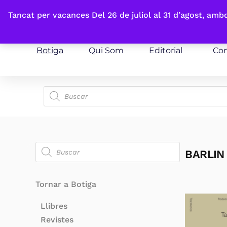
Fes-te'n sòcia
Tancat per vacances Del 26 de juliol al 31 d’agost, am
Botiga
Qui Som
Editorial
Con
BARLIN
Tornar a Botiga
Llibres
Revistes