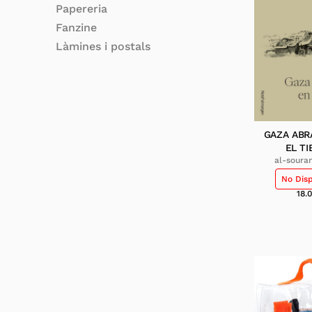
Papereria
Fanzine
Làmines i postals
GAZA ABR
EL T
al-souran
nasser
No Dis
18.