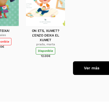
TEIXA!
ON ETS, XUMET?
zales
L’ENZO DEIXA EL
XUMET
ponible
prada, marta
00
€
Disponible
12.00
€
Ver más