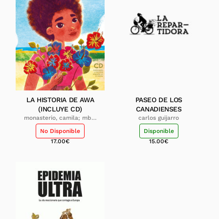
LA HISTORIA DE AWA
PASEO DE LOS
(INCLUYE CD)
CANADIENSES
monasterio, camila; mba,
carlos guijarro
lydia
No Disponible
Disponible
17.00
€
15.00
€