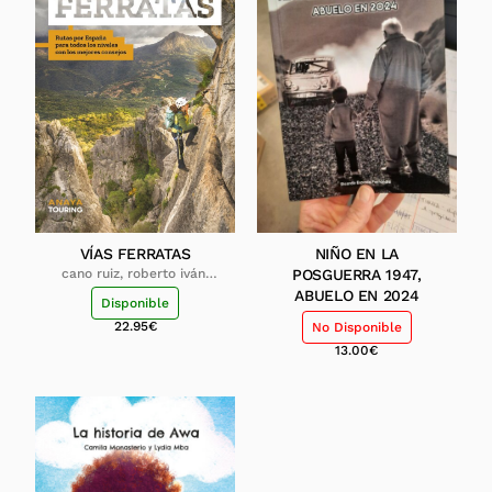
VÍAS FERRATAS
NIÑO EN LA
cano ruiz, roberto iván;
POSGUERRA 1947,
lorenzo gonzález, miriam
ABUELO EN 2024
Disponible
22.95
€
No Disponible
13.00
€