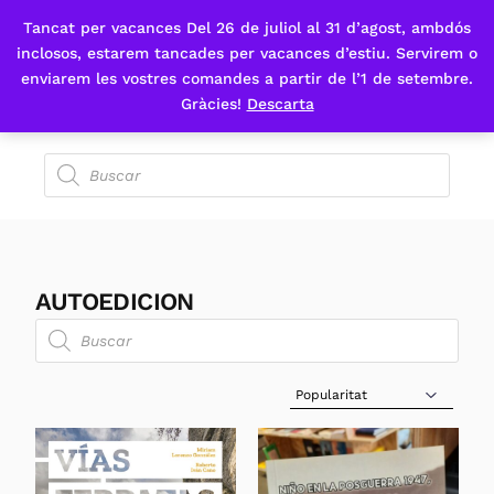
Tancat per vacances Del 26 de juliol al 31 d’agost, ambdós
Fes-te'n sòcia
inclosos, estarem tancades per vacances d’estiu. Servirem o
enviarem les vostres comandes a partir de l’1 de setembre.
Gràcies!
Descarta
AUTOEDICION
Sort Products