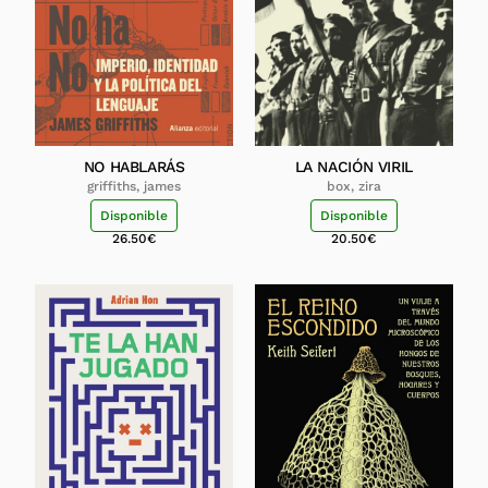
NO HABLARÁS
LA NACIÓN VIRIL
griffiths, james
box, zira
Disponible
Disponible
26.50
€
20.50
€