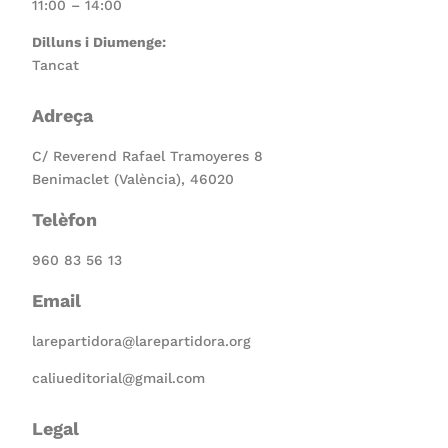
11:00 – 14:00
Dilluns i Diumenge:
Tancat
Adreça
C/ Reverend Rafael Tramoyeres 8
Benimaclet (València), 46020
Telèfon
960 83 56 13
Email
larepartidora@larepartidora.org
caliueditorial@gmail.com
Legal