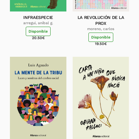
INFRAESPECIE
LA REVOLUCIÓN DE LA
arregui, aníbal g.
PROX
moreno, carlos
Disponible
Disponible
20.50
€
19.50
€