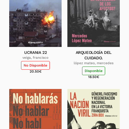
UCRANIA 22
ARQUEOLOGÍA DEL
veiga, francisco
CUIDADO.
lópez mateo, mercedes
No Disponible
Disponible
20.50
€
18.50
€