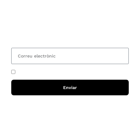
Vols estar al corrent dels actes i cursos que
organitzem i rebre les nostres recomanacions de
lectures? Subscriu-te al nostre butlletí i rebràs cada
15 dies una actualització amb totes les novetats
He acceptat i llegit la
política de privadesa
Enviar