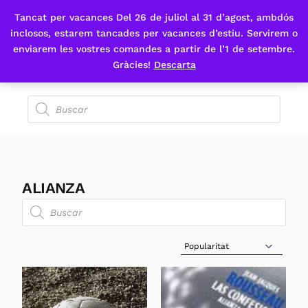
Tancat per vacances Del 26 de juliol al 31 d’agost, ambdós
Fes-te'n sòcia
inclosos, estarem tancades per vacances d’estiu. Servirem o
enviarem les vostres comandes a partir de l’1 de setembre.
Gràcies!
Descarta
ALIANZA
Sort Products