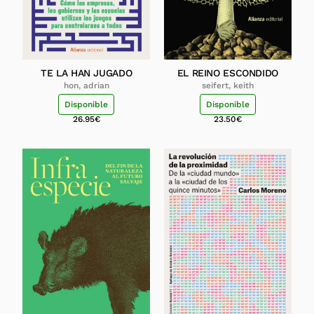
TE LA HAN JUGADO
EL REINO ESCONDIDO
hon, adrian
seifert, keith
Disponible
Disponible
26.95
€
23.50
€