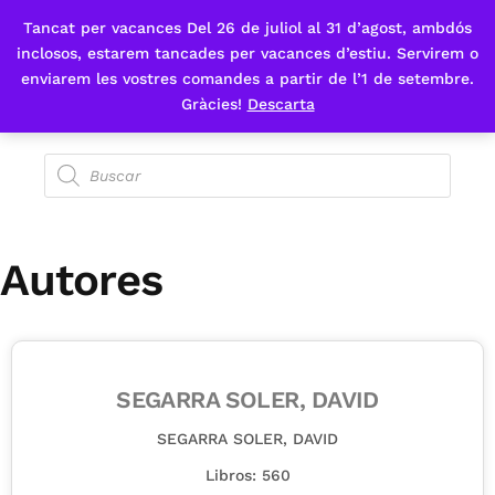
Tancat per vacances Del 26 de juliol al 31 d’agost, ambdós
Fes-te'n sòcia
inclosos, estarem tancades per vacances d’estiu. Servirem o
enviarem les vostres comandes a partir de l’1 de setembre.
Gràcies!
Descarta
Autores
SEGARRA SOLER, DAVID
SEGARRA SOLER, DAVID
Libros: 560