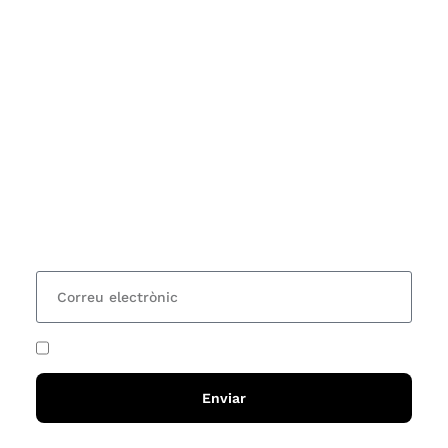
Subscriu-te
Vols estar al corrent dels actes i cursos que
organitzem i rebre les nostres recomanacions de
lectures? Subscriu-te al nostre butlletí i rebràs cada
15 dies una actualització amb totes les novetats
He acceptat i llegit la
política de privadesa
Enviar