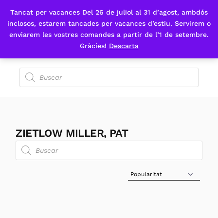
Tancat per vacances Del 26 de juliol al 31 d’agost, ambdós
Fes-te'n sòcia
inclosos, estarem tancades per vacances d’estiu. Servirem o
enviarem les vostres comandes a partir de l’1 de setembre.
Gràcies!
Descarta
ZIETLOW MILLER, PAT
Sort Products