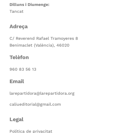
Dilluns i Diumenge:
Tancat
Adreça
C/ Reverend Rafael Tramoyeres 8
Benimaclet (València), 46020
Telèfon
960 83 56 13
Email
larepartidora@larepartidora.org
caliueditorial@gmail.com
Legal
Política de privacitat