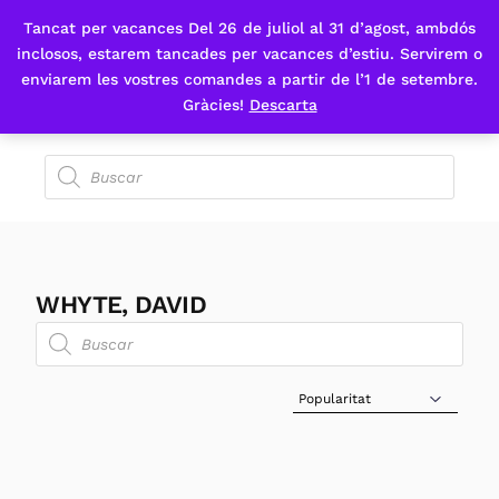
Tancat per vacances Del 26 de juliol al 31 d’agost, ambdós
Fes-te'n sòcia
inclosos, estarem tancades per vacances d’estiu. Servirem o
enviarem les vostres comandes a partir de l’1 de setembre.
Gràcies!
Descarta
WHYTE, DAVID
Sort Products