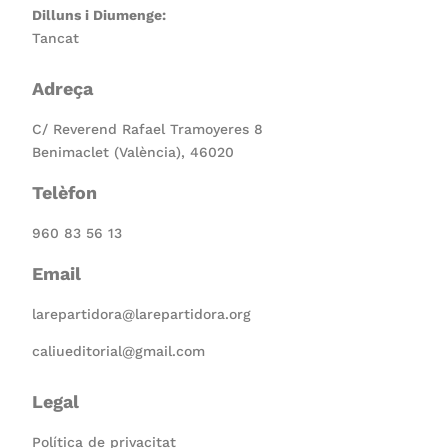
Dilluns i Diumenge:
Tancat
Adreça
C/ Reverend Rafael Tramoyeres 8
Benimaclet (València), 46020
Telèfon
960 83 56 13
Email
larepartidora@larepartidora.org
caliueditorial@gmail.com
Legal
Política de privacitat