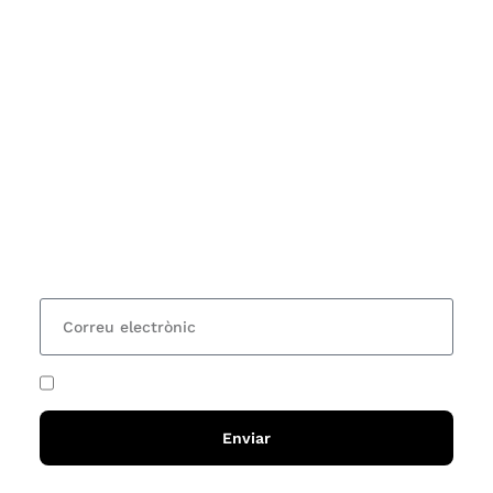
Subscriu-te
Vols estar al corrent dels actes i cursos que
organitzem i rebre les nostres recomanacions de
lectures? Subscriu-te al nostre butlletí i rebràs cada
15 dies una actualització amb totes les novetats
He acceptat i llegit la
política de privadesa
Enviar