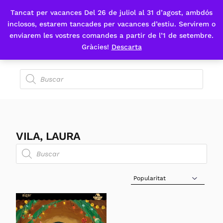
Tancat per vacances Del 26 de juliol al 31 d’agost, ambdós
Fes-te'n sòcia
inclosos, estarem tancades per vacances d’estiu. Servirem o
enviarem les vostres comandes a partir de l’1 de setembre.
Gràcies!
Descarta
VILA, LAURA
Sort Products