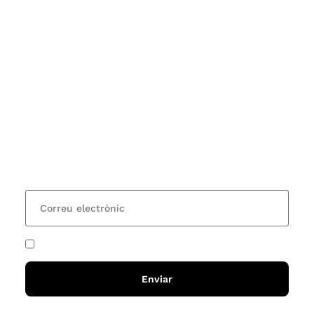
Subscriu-te
Vols estar al corrent dels actes i cursos que
organitzem i rebre les nostres recomanacions de
lectures? Subscriu-te al nostre butlletí i rebràs cada
15 dies una actualització amb totes les novetats
He acceptat i llegit la
política de privadesa
Enviar