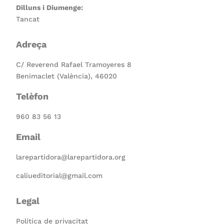
Dilluns i Diumenge:
Tancat
Adreça
C/ Reverend Rafael Tramoyeres 8
Benimaclet (València), 46020
Telèfon
960 83 56 13
Email
larepartidora@larepartidora.org
caliueditorial@gmail.com
Legal
Política de privacitat