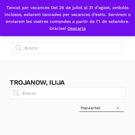
Tancat per vacances Del 26 de juliol al 31 d’agost, ambdós
Fes-te'n sòcia
inclosos, estarem tancades per vacances d’estiu. Servirem o
enviarem les vostres comandes a partir de l’1 de setembre.
Gràcies!
Descarta
TROJANOW, ILIJA
Sort Products