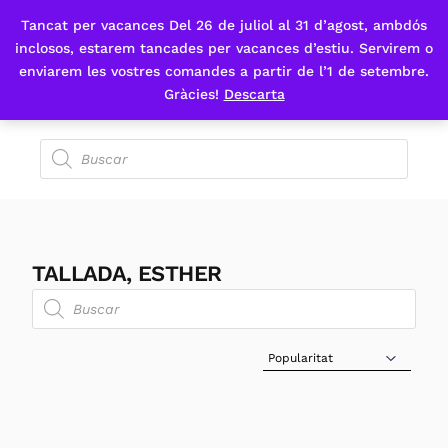
Tancat per vacances Del 26 de juliol al 31 d’agost, ambdós
Fes-te'n sòcia
inclosos, estarem tancades per vacances d’estiu. Servirem o
enviarem les vostres comandes a partir de l’1 de setembre.
Gràcies!
Descarta
TALLADA, ESTHER
Sort Products