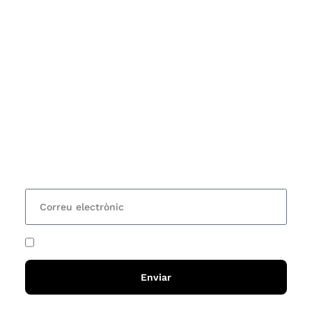
Subscriu-te
Vols estar al corrent dels actes i cursos que
organitzem i rebre les nostres recomanacions de
lectures? Subscriu-te al nostre butlletí i rebràs cada
15 dies una actualització amb totes les novetats
He acceptat i llegit la
política de privadesa
Enviar