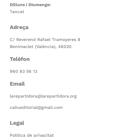
Dilluns i Diumenge:
Tancat
Adreça
C/ Reverend Rafael Tramoyeres 8
Benimaclet (València), 46020
Telèfon
960 83 56 13
Email
larepartidora@larepartidora.org
caliueditorial@gmail.com
Legal
Política de privacitat