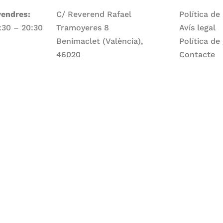
vendres:
C/ Reverend Rafael
Política de
7:30 – 20:30
Tramoyeres 8
Avís legal
Benimaclet (València),
Política de
46020
Contacte
Telèfon
ge:
960 83 56 13
Email
larepartidora@larepartidora.org
caliueditorial@gmail.com
rtidora.