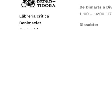
De Dimarts a Di
11:00 – 14:00 i 1
Llibreria crítica
Benimaclet
Dissabte:
(València)
11:00 – 14:00
Dilluns i Diumen
Tancat
Todos los derechos reservados© 2026 La Repa