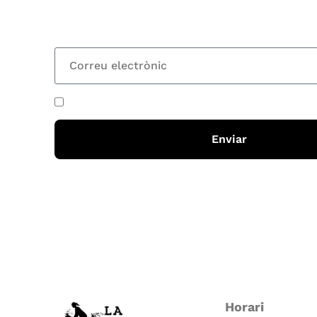
totes les novetats
He acceptat i llegit la
política de privadesa
Enviar
Horari