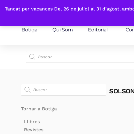
Fes-te'n sòcia
Tancat per vacances Del 26 de juliol al 31 d’agost, am
Botiga
Qui Som
Editorial
Con
SOLSON
Tornar a Botiga
Llibres
Revistes