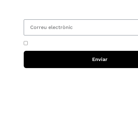
totes les novetats
He acceptat i llegit la
política de privadesa
Enviar
Horari