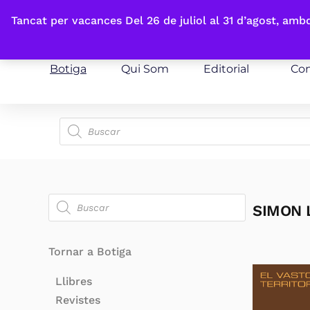
Fes-te'n sòcia
Tancat per vacances Del 26 de juliol al 31 d’agost, am
Botiga
Qui Som
Editorial
Con
SIMON 
Tornar a Botiga
Llibres
Revistes