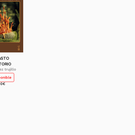
ASTO
TORIO
z trujillo
ponible
00
€