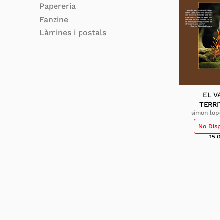
Papereria
Fanzine
Làmines i postals
EL V
TERRI
simon lope
No Dis
15.