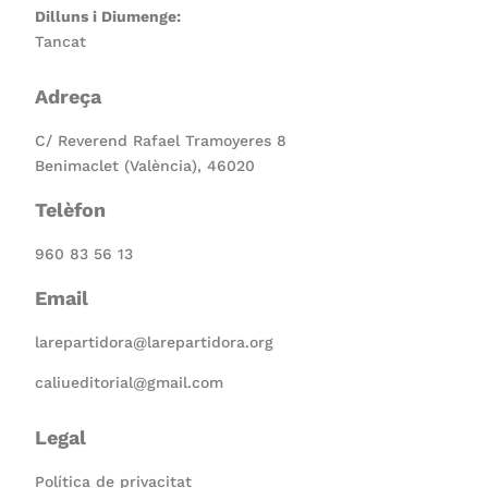
Dilluns i Diumenge:
Tancat
Adreça
C/ Reverend Rafael Tramoyeres 8
Benimaclet (València), 46020
Telèfon
960 83 56 13
Email
larepartidora@larepartidora.org
caliueditorial@gmail.com
Legal
Política de privacitat