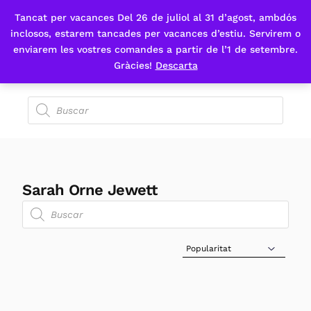
Tancat per vacances Del 26 de juliol al 31 d’agost, ambdós
Fes-te'n sòcia
inclosos, estarem tancades per vacances d’estiu. Servirem o
enviarem les vostres comandes a partir de l’1 de setembre.
Gràcies!
Descarta
Sarah Orne Jewett
Sort Products