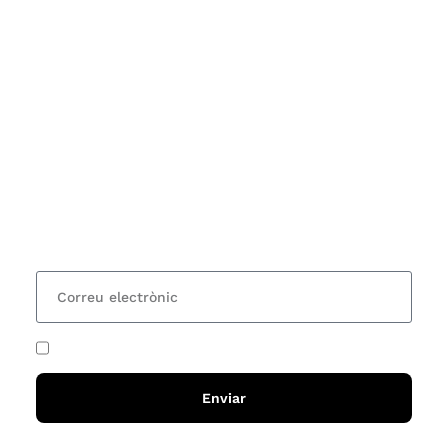
Subscriu-te
Vols estar al corrent dels actes i cursos que
organitzem i rebre les nostres recomanacions de
lectures? Subscriu-te al nostre butlletí i rebràs cada
15 dies una actualització amb totes les novetats
He acceptat i llegit la
política de privadesa
Enviar