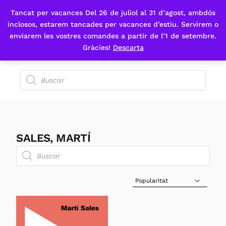
Tancat per vacances Del 26 de juliol al 31 d’agost, ambdós
Fes-te'n sòcia
inclosos, estarem tancades per vacances d’estiu. Servirem o
enviarem les vostres comandes a partir de l’1 de setembre.
Gràcies!
Descarta
SALES, MARTÍ
Sort Products