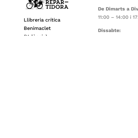
De Dimarts a Di
11:00 – 14:00 i 1
Llibreria crítica
Benimaclet
Dissabte:
(València)
11:00 – 14:00
Dilluns i Diumen
Tancat
Todos los derechos reservados© 2026 La Repa