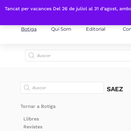
Fes-te'n sòcia
Tancat per vacances Del 26 de juliol al 31 d’agost, am
Botiga
Qui Som
Editorial
Con
SAEZ
Tornar a Botiga
Llibres
Revistes