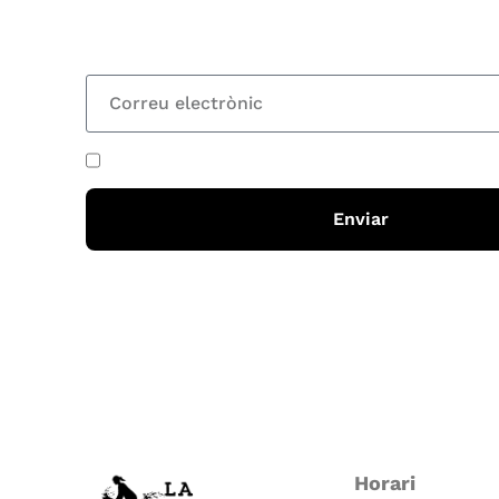
totes les novetats
He acceptat i llegit la
política de privadesa
Enviar
Horari