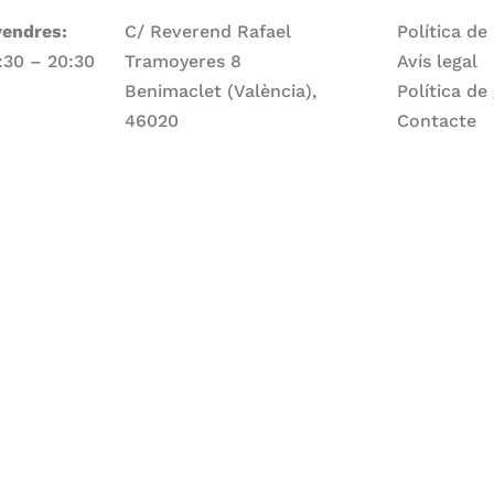
vendres:
C/ Reverend Rafael
Política de
7:30 – 20:30
Tramoyeres 8
Avís legal
Benimaclet (València),
Política de
46020
Contacte
Telèfon
ge:
960 83 56 13
Email
larepartidora@larepartidora.org
caliueditorial@gmail.com
rtidora.