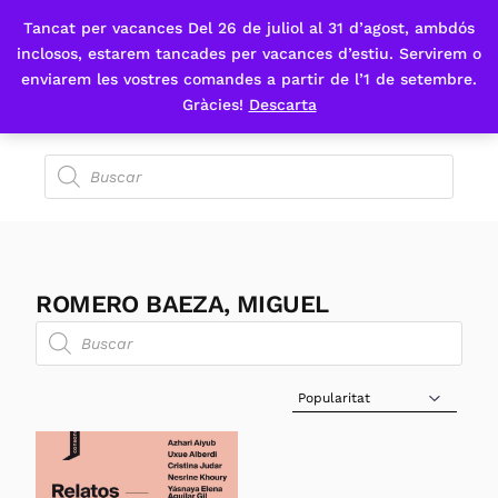
Tancat per vacances Del 26 de juliol al 31 d’agost, ambdós
Fes-te'n sòcia
inclosos, estarem tancades per vacances d’estiu. Servirem o
enviarem les vostres comandes a partir de l’1 de setembre.
Gràcies!
Descarta
ROMERO BAEZA, MIGUEL
Sort Products