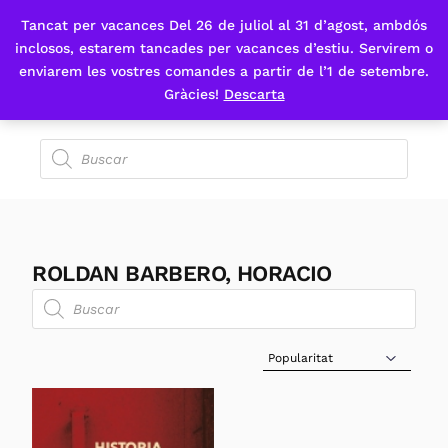
Tancat per vacances Del 26 de juliol al 31 d’agost, ambdós
Fes-te'n sòcia
inclosos, estarem tancades per vacances d’estiu. Servirem o
enviarem les vostres comandes a partir de l’1 de setembre.
Gràcies!
Descarta
ROLDAN BARBERO, HORACIO
Sort Products