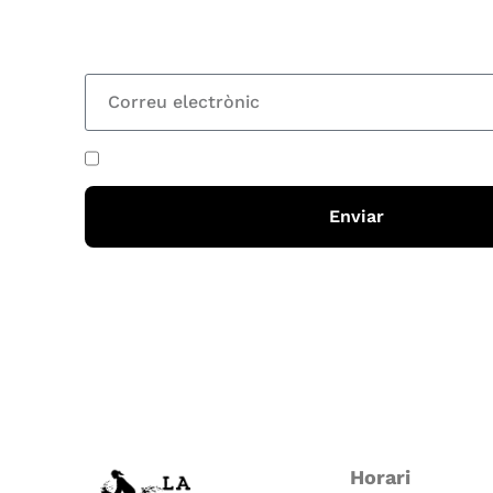
totes les novetats
He acceptat i llegit la
política de privadesa
Enviar
Horari