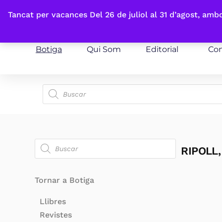
Fes-te'n sòcia
Tancat per vacances Del 26 de juliol al 31 d’agost, am
Botiga
Qui Som
Editorial
Con
RIPOLL
Tornar a Botiga
Llibres
Revistes