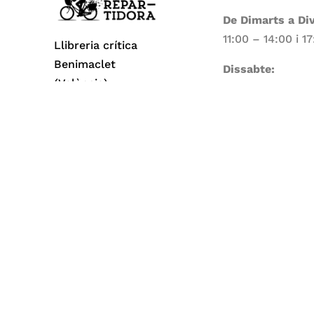
De Dimarts a Di
11:00 – 14:00 i 1
Llibreria crítica
Benimaclet
Dissabte:
(València)
11:00 – 14:00
Dilluns i Diumen
Tancat
Todos los derechos reservados© 2026 La Repa