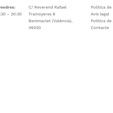
vendres:
C/ Reverend Rafael
Política de
7:30 – 20:30
Tramoyeres 8
Avís legal
Benimaclet (València),
Política de
46020
Contacte
Telèfon
ge:
960 83 56 13
Email
larepartidora@larepartidora.org
caliueditorial@gmail.com
rtidora.