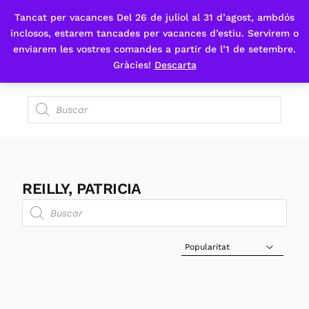
Tancat per vacances Del 26 de juliol al 31 d’agost, ambdós
Fes-te'n sòcia
inclosos, estarem tancades per vacances d’estiu. Servirem o
enviarem les vostres comandes a partir de l’1 de setembre.
Gràcies!
Descarta
REILLY, PATRICIA
Sort Products