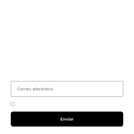
Subscriu-te
Vols estar al corrent dels actes i cursos que
organitzem i rebre les nostres recomanacions de
lectures? Subscriu-te al nostre butlletí i rebràs cada
15 dies una actualització amb totes les novetats
He acceptat i llegit la
política de privadesa
Enviar