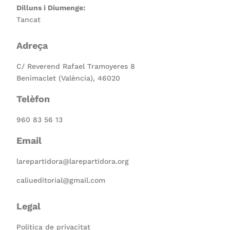
Dilluns i Diumenge:
Tancat
Adreça
C/ Reverend Rafael Tramoyeres 8
Benimaclet (València), 46020
Telèfon
960 83 56 13
Email
larepartidora@larepartidora.org
caliueditorial@gmail.com
Legal
Política de privacitat