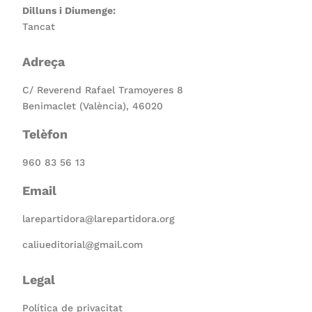
Dilluns i Diumenge:
Tancat
Adreça
C/ Reverend Rafael Tramoyeres 8
Benimaclet (València), 46020
Telèfon
960 83 56 13
Email
larepartidora@larepartidora.org
caliueditorial@gmail.com
Legal
Política de privacitat