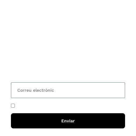
Subscriu-te
Vols estar al corrent dels actes i cursos que
organitzem i rebre les nostres recomanacions de
lectures? Subscriu-te al nostre butlletí i rebràs cada
15 dies una actualització amb totes les novetats
He acceptat i llegit la
política de privadesa
Enviar