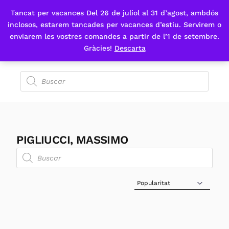
Tancat per vacances Del 26 de juliol al 31 d’agost, ambdós
Fes-te'n sòcia
inclosos, estarem tancades per vacances d’estiu. Servirem o
enviarem les vostres comandes a partir de l’1 de setembre.
Gràcies!
Descarta
PIGLIUCCI, MASSIMO
Sort Products