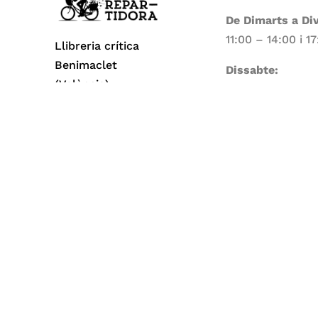
De Dimarts a Di
11:00 – 14:00 i 1
Llibreria crítica
Benimaclet
Dissabte:
(València)
11:00 – 14:00
Dilluns i Diumen
Tancat
Todos los derechos reservados© 2026 La Repa