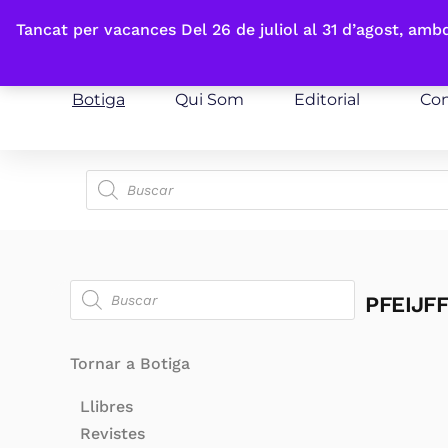
Fes-te'n sòcia
Tancat per vacances Del 26 de juliol al 31 d’agost, am
Botiga
Qui Som
Editorial
Con
PFEIJF
Tornar a Botiga
Llibres
Revistes