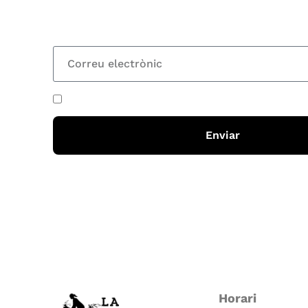
totes les novetats
He acceptat i llegit la
política de privadesa
Enviar
Horari